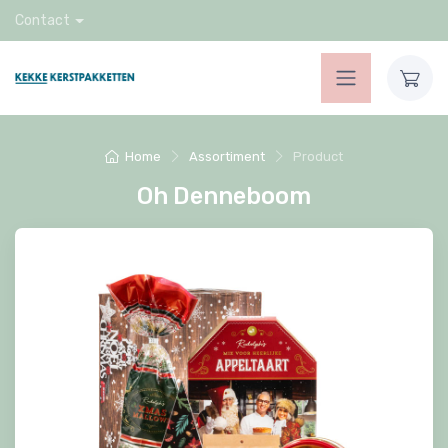
Contact
Home
Assortiment
Product
Oh Denneboom