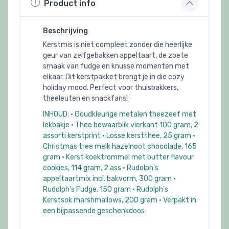
Product info
Beschrijving
Kerstmis is niet compleet zonder die heerlijke
geur van zelfgebakken appeltaart, de zoete
smaak van fudge en knusse momenten met
elkaar. Dit kerstpakket brengt je in die cozy
holiday mood. Perfect voor thuisbakkers,
theeleuten en snackfans!
INHOUD: • Goudkleurige metalen theezeef met
lekbakje • Thee bewaarblik vierkant 100 gram, 2
assorti kerstprint • Losse kerstthee, 25 gram •
Christmas tree melk hazelnoot chocolade, 165
gram • Kerst koektrommel met butter flavour
cookies, 114 gram, 2 ass • Rudolph's
appeltaartmix incl. bakvorm, 300 gram •
Rudolph's Fudge, 150 gram • Rudolph's
Kerstsok marshmallows, 200 gram • Verpakt in
een bijpassende geschenkdoos