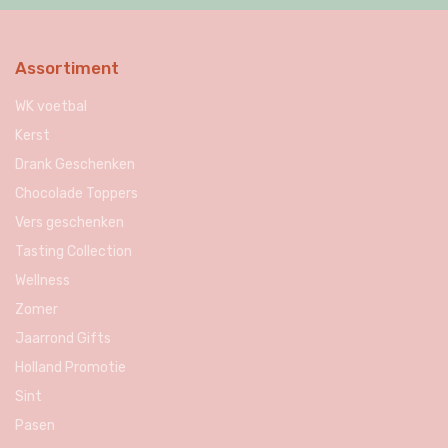
Assortiment
WK voetbal
Kerst
Drank Geschenken
Chocolade Toppers
Vers geschenken
Tasting Collection
Wellness
Zomer
Jaarrond Gifts
Holland Promotie
Sint
Pasen