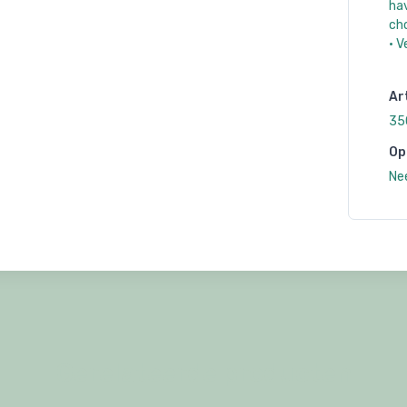
ha
cho
• 
Art
35
Op
Ne
Gerelateerde producten