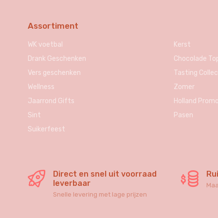
Assortiment
WK voetbal
Kerst
Drank Geschenken
Chocolade To
Vers geschenken
Tasting Collec
Wellness
Zomer
Jaarrond Gifts
Holland Promo
Sint
Pasen
Suikerfeest
Direct en snel uit voorraad
Ru
leverbaar
Maa
Snelle levering met lage prijzen