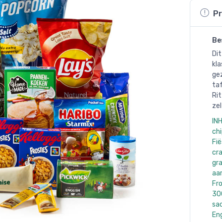
Pr
Be
Dit
kla
gez
taf
Rit
zel
INH
chi
Fië
cra
gr
aar
Fr
300
sac
En