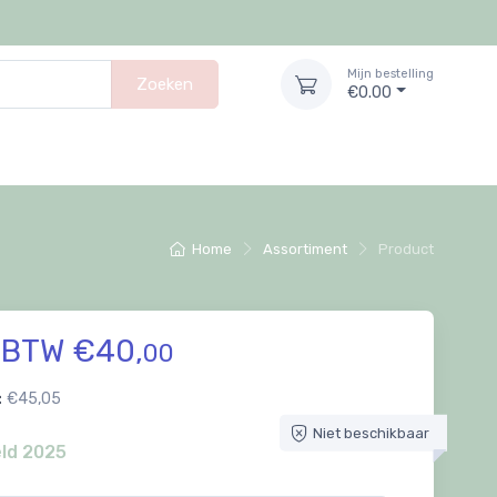
Mijn bestelling
Zoeken
€0.00
Home
Assortiment
Product
. BTW €40,
00
:
€45,05
Niet beschikbaar
ld 2025