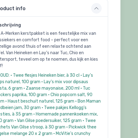
oduct info
schrijving
 A-Merken kerstpakket is een feestelijke mix van
ssiekers en comfort food – perfect voor een
ellige avond thuis of een relaxte ochtend aan
el. Van Heineken en Lay's naar Tuc, Chio en
tersport, teveel om op te noemen, dus kijk en kies
f!
OUD: • Twee flesjes Heineken bier, à 30 cl • Lay's
ps naturel, 100 gram • Lay's mix voor dipsaus
sta, 6 gram • Zaanse mayonaise, 200 ml • Tuc
ckers paprika, 100 gram • Chio popcorn salt, 90
am • Haust beschuit naturel, 125 gram • Bon Maman
dbeien jam, 30 gram • Twee pakjes Kellogg’s
osties, à 35 gram • Homemade pannenkoeken mix,
 gram • Van Gilse poedersuiker, 125 gram • Twee
hets Van Gilse stroop, à 30 gram • Pickwick thee
gelse melange 20 x 2 gram • McVitie's crunchy